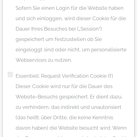
INFORMIEREN
Sofern Sie einen Login für die Website haben
Wenn Sie eine Telefonanlage haben, sollten Sie
und sich einloggen, wird dieser Cookie für die
die Ansagen für Betriebszeiten u. Ä. professionell
Dauer Ihres Besuches bei („Session“)
einsprechen lassen. Gerne formulieren wir die
gespeichert um festzustellen ob Sie
Texte für Sie, finden eine angenehme Stimme,
eingeloggt sind oder nicht, um personalisierte
übernehmen Aufnahme und Schnitt und stellen
Webservices zu nutzen.
die Ansagen im für Ihre Telefonanlage passenden
Essentiell: Request Verification Cookie (f)
Dateiformat fertig.
Dieser Cookie wird nur für die Dauer des
Website-Besuchs gespeichert. Er dient dazu,
zu verhindern, das indirekt und unautorisiert
(das heißt: über Dritte, die keine Kenntnis
davon haben) die Website besucht wird. Wenn