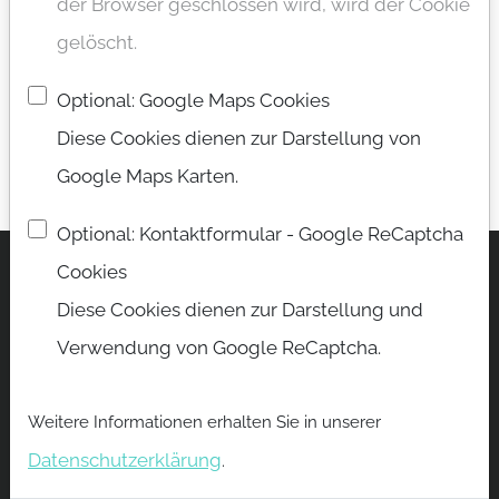
der Browser geschlossen wird, wird der Cookie
gelöscht.
Play
Optional: Google Maps Cookies
Diese Cookies dienen zur Darstellung von
Video
Google Maps Karten.
Optional: Kontaktformular - Google ReCaptcha
Cookies
Diese Cookies dienen zur Darstellung und
DMDE | DATA MODA GmbH
Verwendung von Google ReCaptcha.
Nassaustraße 17B, 65719 Hofheim am Taunus
+49.​6122.​17088-0
Weitere Informationen erhalten Sie in unserer
Datenschutzerklärung
.
+49.​6122.​17088-10