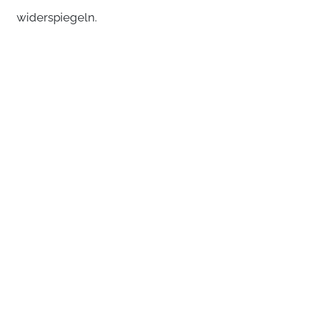
widerspiegeln.
DMDE
|